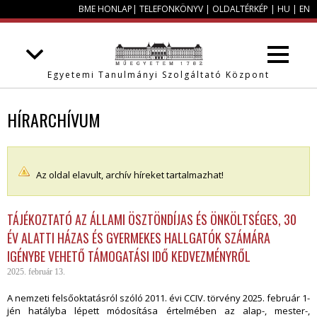
BME HONLAP
|
TELEFONKÖNYV
|
OLDALTÉRKÉP
|
HU
|
EN
Egyetemi Tanulmányi Szolgáltató Központ
HÍRARCHÍVUM
Az oldal elavult, archív híreket tartalmazhat!
TÁJÉKOZTATÓ AZ ÁLLAMI ÖSZTÖNDÍJAS ÉS ÖNKÖLTSÉGES, 30
ÉV ALATTI HÁZAS ÉS GYERMEKES HALLGATÓK SZÁMÁRA
IGÉNYBE VEHETŐ TÁMOGATÁSI IDŐ KEDVEZMÉNYRŐL
2025. február 13.
A nemzeti felsőoktatásról szóló 2011. évi CCIV. törvény 2025. február 1-
jén hatályba lépett módosítása értelmében az alap-, mester-,