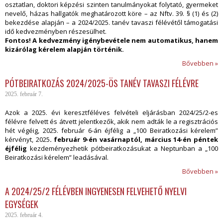
osztatlan, doktori képzési szinten tanulmányokat folytató, gyermeket
nevelő, házas hallgatók meghatározott köre – az Nftv. 39. § (1) és (2)
bekezdése alapján – a 2024/2025. tanév tavaszi félévétől támogatási
idő kedvezményben részesülhet.
Fontos! A kedvezmény igénybevétele nem automatikus, hanem
kizárólag kérelem alapján történik.
Bővebben »
PÓTBEIRATKOZÁS 2024/2025-ÖS TANÉV TAVASZI FÉLÉVRE
2025. február 7.
Azok a 2025. évi keresztféléves felvételi eljárásban 2024/25/2-es
félévre felvett és átvett jelentkezők, akik nem adták le a regisztrációs
hét végéig, 2025. február 6-án éjfélig a „100 Beiratkozási kérelem”
kérvényt, 2025
. február 9-én
vasárnaptól, március 14-én péntek
éjfélig
kezdeményezhetik pótbeiratkozásukat a Neptunban a „100
Beiratkozási kérelem” leadásával.
Bővebben »
A 2024/25/2 FÉLÉVBEN INGYENESEN FELVEHETŐ NYELVI
EGYSÉGEK
2025. február 4.