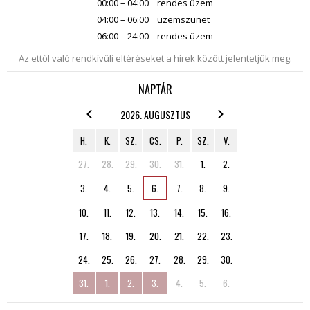
00:00 – 04:00
rendes üzem
04:00 – 06:00
üzemszünet
06:00 – 24:00
rendes üzem
Az ettől való rendkívüli eltéréseket a hírek között jelentetjük meg.
NAPTÁR
2026. AUGUSZTUS
H.
K.
SZ.
CS.
P.
SZ.
V.
27.
28.
29.
30.
31.
1.
2.
3.
4.
5.
6.
7.
8.
9.
10.
11.
12.
13.
14.
15.
16.
17.
18.
19.
20.
21.
22.
23.
24.
25.
26.
27.
28.
29.
30.
31.
1.
2.
3.
4.
5.
6.