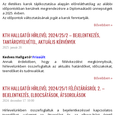
Az illetékes karok tájékoztatása alapján előreláthatólag az alábbi
időpontokban kerülnek megrendezésre a Diplomaátadó ünnepségek
a 2025. évben.
Az időpontok változtatásának jogát a karok fenntartják.
Bővebben »
KTH HALLGATÓI HÍRLEVÉL 2024/25/2 – BEJELENTKEZÉS,
TANTÁRGYFELVÉTEL, AKTUÁLIS KÉRVÉNYEK
2025. január 20.
Kedves Hallgató!
Frissült
Annak érdekében, hogy a félévkezdést megkönnyítsük,
hírlevelünkben összefoglaltuk az aktuális határidőket, időszakokat,
teendőket és tudnivalókat.
Bővebben »
KTH HALLGATÓI HÍRLEVÉL 2024/25/1 FÉLÉVZÁRÁSRÓL 2. –
BEJELENTKEZÉS, ELBOCSÁTÁSOK, ÁTSOROLÁSOK
2024. december 17. 10:00
Hírlevelünkben összefoglaltuk a bejelentkezéssel kapcsolatos
teendőket, valamint az átsorolást és az elbocsátást érintő