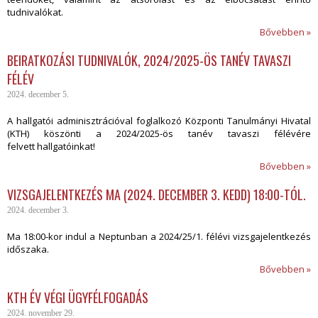
tudnivalókat.
Bővebben »
BEIRATKOZÁSI TUDNIVALÓK, 2024/2025-ÖS TANÉV TAVASZI
FÉLÉV
2024. december 5.
A hallgatói adminisztrációval foglalkozó Központi Tanulmányi Hivatal
(KTH) köszönti a 2024/2025-ös tanév tavaszi félévére
felvett hallgatóinkat!
Bővebben »
VIZSGAJELENTKEZÉS MA (2024. DECEMBER 3. KEDD) 18:00-TÓL.
2024. december 3.
Ma 18:00-kor indul a Neptunban a 2024/25/1. félévi vizsgajelentkezés
időszaka.
Bővebben »
KTH ÉV VÉGI ÜGYFÉLFOGADÁS
2024. november 29.