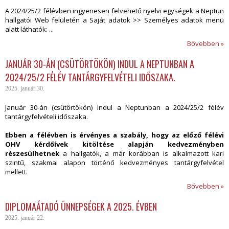
A 2024/25/2 félévben ingyenesen felvehető nyelvi egységek a Neptun
hallgatói Web felületén a Saját adatok >> Személyes adatok menü
alatt láthatók: ...
Bővebben »
JANUÁR 30-ÁN (CSÜTÖRTÖKÖN) INDUL A NEPTUNBAN A
2024/25/2 FÉLÉV TANTÁRGYFELVÉTELI IDŐSZAKA.
2025. január 30.
Január 30-án (csütörtökön) indul a Neptunban a 2024/25/2 félév
tantárgyfelvételi időszaka.
Ebben a félévben is érvényes a szabály, hogy az előző félévi
OHV kérdőívek kitöltése alapján kedvezményben
részesülhetnek
a hallgatók, a már korábban is alkalmazott kari
szintű, szakmai alapon történő kedvezményes tantárgyfelvétel
mellett.
Bővebben »
DIPLOMAÁTADÓ ÜNNEPSÉGEK A 2025. ÉVBEN
2025. január 22.