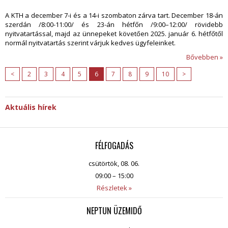
A KTH a december 7-i és a 14-i szombaton zárva tart. December 18-án
szerdán /8:00-11:00/ és 23-án hétfőn /9:00–12:00/
rövidebb
nyitvatartással
, majd az ünnepeket követően 2025. január 6. hétfőtől
normál nyitvatartás szerint várjuk kedves ügyfeleinket.
Bővebben »
<
2
3
4
5
6
7
8
9
10
>
Aktuális hírek
FÉLFOGADÁS
csütörtök, 08. 06.
09:00 – 15:00
Részletek »
NEPTUN ÜZEMIDŐ