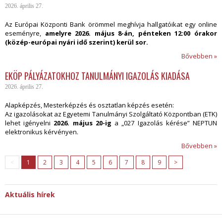
2026. április 27.
Az Európai Központi Bank örömmel meghívja hallgatóikat egy online
eseményre,
amelyre 2026. május 8-án, pénteken 12:00 órakor
(közép-európai nyári idő szerint) kerül sor.
Bővebben »
EKÖP PÁLYÁZATOKHOZ TANULMÁNYI IGAZOLÁS KIADÁSA
2026. április 27.
Alapképzés, Mesterképzés és osztatlan képzés esetén:
Az igazolásokat az Egyetemi Tanulmányi Szolgáltató Központban (ETK)
lehet igényelni
2026. május 20-ig
a „027 Igazolás kérése” NEPTUN
elektronikus kérvényen.
Bővebben »
<
1
2
3
4
5
6
7
8
9
>
Aktuális hírek