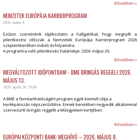
Bővebben »
NEMZETEK EURÓPÁJA KARRIERPROGRAM
2026. május 4.
Ezúton szeretnénk tájékoztatni a hallgatókat, hogy megnyílt a
jelentkezési időszak a Nemzetek Európája Karrierprogram 2026
szeptemberében induló évfolyamára.
A programra való jelentkezés határideje: 2026. május 20.
Bővebben »
MEGVÁLTOZOTT IDŐPONTBAN! - BME BRINGÁS REGGELI 2026.
MÁJUS 13.
2026. április 30. 10:00
A BME a fenntarthatóságért program egyik kiemelt célja a
kerékpározás népszerűsítése. Ennek keretében negyedik alkalommal
szervezünk bringás reggelit a Műegyetem kertjében.
Bővebben »
EURÓPAI KÖZPONTI BANK: MEGHÍVÓ – 2026. MÁJUS 8.