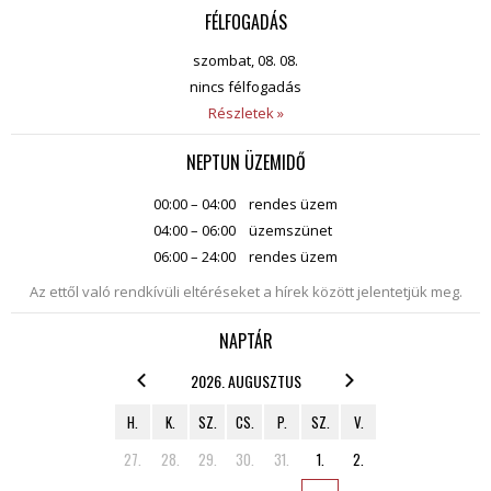
FÉLFOGADÁS
szombat, 08. 08.
nincs félfogadás
Részletek »
NEPTUN ÜZEMIDŐ
00:00 – 04:00
rendes üzem
04:00 – 06:00
üzemszünet
06:00 – 24:00
rendes üzem
Az ettől való rendkívüli eltéréseket a hírek között jelentetjük meg.
NAPTÁR
2026. AUGUSZTUS
H.
K.
SZ.
CS.
P.
SZ.
V.
27.
28.
29.
30.
31.
1.
2.