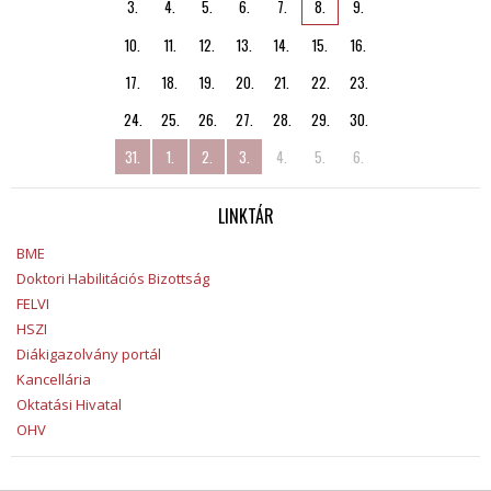
3.
4.
5.
6.
7.
8.
9.
10.
11.
12.
13.
14.
15.
16.
17.
18.
19.
20.
21.
22.
23.
24.
25.
26.
27.
28.
29.
30.
31.
1.
2.
3.
4.
5.
6.
LINKTÁR
BME
Doktori Habilitációs Bizottság
FELVI
HSZI
Diákigazolvány portál
Kancellária
Oktatási Hivatal
OHV