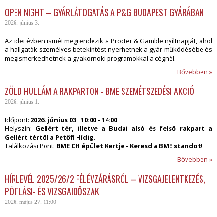
OPEN NIGHT – GYÁRLÁTOGATÁS A P&G BUDAPEST GYÁRÁBAN
2026. június 3.
Az idei évben ismét megrendezik a Procter & Gamble nyíltnapját, ahol
a hallgatók személyes betekintést nyerhetnek a gyár működésébe és
megismerkedhetnek a gyakornoki programokkal a cégnél.
Bővebben »
ZÖLD HULLÁM A RAKPARTON - BME SZEMÉTSZEDÉSI AKCIÓ
2026. június 1.
Időpont:
2026. június 03. 10:00 - 14:00
Helyszín:
Gellért tér, illetve a Budai alsó és felső rakpart a
Gellért tértől a Petőfi Hídig.
Találkozási Pont:
BME
CH épület Kertje - Keresd a BME standot!
Bővebben »
HÍRLEVÉL 2025/26/2 FÉLÉVZÁRÁSRÓL – VIZSGAJELENTKEZÉS,
PÓTLÁSI- ÉS VIZSGAIDŐSZAK
2026. május 27. 11:00