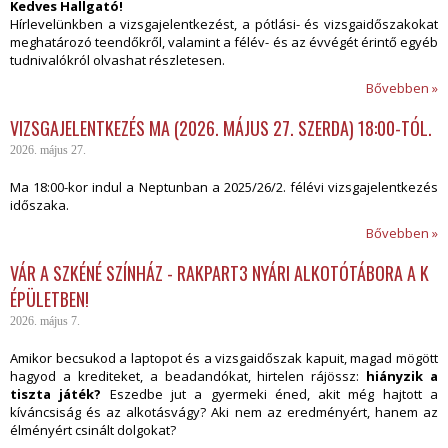
Kedves Hallgató!
Hírlevelünkben
a vizsgajelentkezést, a pótlási- és vizsgaidőszakokat
meghatározó teendőkről, valamint a félév- és az évvégét érintő egyéb
tudnivalókról olvashat részletesen.
Bővebben »
VIZSGAJELENTKEZÉS MA (2026. MÁJUS 27. SZERDA) 18:00-TÓL.
2026. május 27.
Ma 18:00-kor indul a Neptunban a 2025/26/2. félévi vizsgajelentkezés
időszaka.
Bővebben »
VÁR A SZKÉNÉ SZÍNHÁZ - RAKPART3 NYÁRI ALKOTÓTÁBORA A K
ÉPÜLETBEN!
2026. május 7.
Amikor becsukod a laptopot és a vizsgaidőszak kapuit, magad mögött
hagyod a krediteket, a beadandókat, hirtelen rájössz:
hiányzik a
tiszta játék?
Eszedbe jut a gyermeki éned, akit még hajtott a
kíváncsiság és az alkotásvágy? Aki nem az eredményért, hanem az
élményért csinált dolgokat?