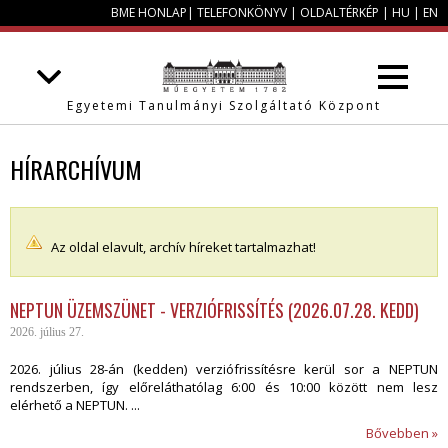
BME HONLAP
|
TELEFONKÖNYV
|
OLDALTÉRKÉP
|
HU
|
EN
Egyetemi Tanulmányi Szolgáltató Központ
HÍRARCHÍVUM
Az oldal elavult, archív híreket tartalmazhat!
NEPTUN ÜZEMSZÜNET - VERZIÓFRISSÍTÉS (2026.07.28. KEDD)
2026. július 27.
2026. július 28-án (kedden) verziófrissítésre kerül sor a NEPTUN
rendszerben, így előreláthatólag 6:00 és 10:00 között nem lesz
elérhető a NEPTUN. ...
Bővebben »