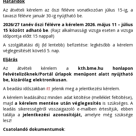
Határidők
Az átvételi kérelem az őszi félévre vonatkozóan július 15-ig, a
tavaszi félévre január 30-ig nyújtható be.
2026/27 tanév őszi félévre a kérelem 2026. május 11 – július
15
között
adható be
. (Rajz alkalmassági vizsga eseten a vizsga
időpontja előtt 15 nappal!)
A szolgáltatási díj (ld lentebb) befizetése: legkésőbb a kérelem
véglegesítését követő 5. nap.
Eljárás
Az átvételi kérelem a
kth.bme.hu honlapon
Felvételizőknek/Portál űrlapok menüpont alatt nyújtható
be, kizárólag elektronikusan.
A beadási időszakban
itt
jelenik meg a jelentkezési kérelem.
A kérelem leadásához minden adat kitöltése (melléklet feltöltése),
majd
a kérelem mentése után véglegesítés
is szükséges. A
leadás sikerességéről visszaigazoló e-mailben értesítjük, ebben
találja a
jelentkezési azonosítóját,
amelyre még szüksége
lesz!
Csatolandó dokumentumok
: