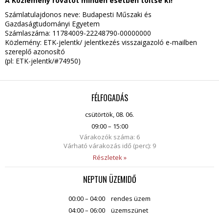
A Közlemény rovatot minden esetben töltse ki!
Számlatulajdonos neve: Budapesti Műszaki és
Gazdaságtudományi Egyetem
Számlaszáma:
11784009-22248790
-00000000
Közlemény: ETK-jelentk/ jelentkezés visszaigazoló e-mailben
szereplő azonosító
(pl: ETK-jelentk/#74950)
FÉLFOGADÁS
csütörtök, 08. 06.
09:00 – 15:00
Várakozók száma: 6
Várható várakozás idő (perc): 9
Részletek »
NEPTUN ÜZEMIDŐ
00:00 – 04:00
rendes üzem
04:00 – 06:00
üzemszünet