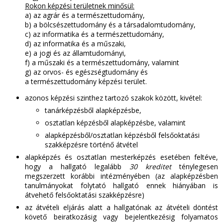
Rokon képzési területnek minősül:
a) az agrár és a természettudomány,
b) a bölcsészettudomány és a társadalomtudomány,
c) az informatika és a természettudomány,
d) az informatika és a műszaki,
e) a jogi és az államtudományi,
f) a műszaki és a természettudomány, valamint
g) az orvos- és egészségtudomány és
a természettudomány képzési terület.
azonos képzési szinthez tartozó szakok között, kivétel:
tanárképzésből alapképzésbe,
osztatlan képzésből alapképzésbe, valamint
alapképzésből/osztatlan képzésből felsőoktatási
szakképzésre történő átvétel
alapképzés és osztatlan mesterképzés esetében feltéve,
hogy a hallgató legalább
30 kreditet
ténylegesen
megszerzett korábbi intézményében (az alapképzésben
tanulmányokat folytató hallgató ennek hiányában is
átvehető felsőoktatási szakképzésre)
az átvételi eljárás alatt a hallgatónak az átvételi döntést
követő beiratkozásig vagy bejelentkezésig folyamatos