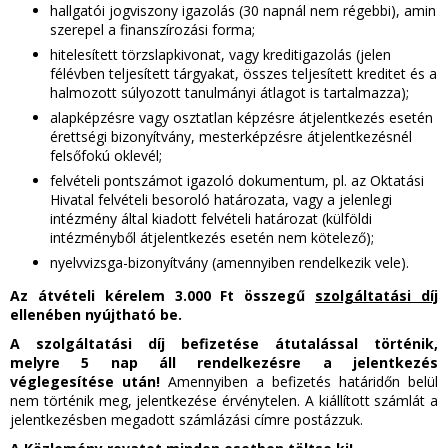
hallgatói jogviszony igazolás (30 napnál nem régebbi), amin
szerepel a finanszírozási forma;
hitelesített törzslapkivonat, vagy kreditigazolás (jelen
félévben teljesített tárgyakat, összes teljesített kreditet és a
halmozott súlyozott tanulmányi átlagot is tartalmazza);
alapképzésre vagy osztatlan képzésre átjelentkezés esetén
érettségi bizonyítvány, mesterképzésre átjelentkezésnél
felsőfokú oklevél;
felvételi pontszámot igazoló dokumentum, pl. az Oktatási
Hivatal felvételi besoroló határozata, vagy a jelenlegi
intézmény által kiadott felvételi határozat (külföldi
intézményből átjelentkezés esetén nem kötelező);
nyelvvizsga-bizonyítvány (amennyiben rendelkezik vele).
Az átvételi kérelem 3.000 Ft összegű
szolgáltatási díj
ellenében nyújtható be.
A szolgáltatási díj befizetése átutalással történik,
melyre 5 nap áll rendelkezésre a jelentkezés
véglegesítése után!
Amennyiben a befizetés határidőn belül
nem történik meg, jelentkezése érvénytelen. A kiállított számlát a
jelentkezésben megadott számlázási címre postázzuk.