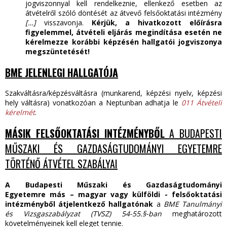
jogviszonnyal kell rendelkeznie, ellenkező esetben az
átvételről szóló döntését az átvevő felsőoktatási intézmény
[…]
visszavonja.
Kérjük, a hivatkozott előírásra
figyelemmel, átvételi eljárás megindítása esetén ne
kérelmezze korábbi képzésén hallgatói jogviszonya
megszüntetését!
BME JELENLEGI HALLGATÓJA
Szakváltásra/képzésváltásra (munkarend, képzési nyelv, képzési
hely váltásra) vonatkozóan a Neptunban adhatja le
011 Átvételi
kérelmét
.
MÁSIK FELSŐOKTATÁSI INTÉZMÉNYBŐL
A BUDAPESTI
MŰSZAKI ÉS GAZDASÁGTUDOMÁNYI EGYETEMRE
TÖRTÉNŐ ÁTVÉTEL SZABÁLYAI
A Budapesti Műszaki és Gazdaságtudományi
Egyetemre
más – magyar vagy külföldi - felsőoktatási
intézményből átjelentkező hallgatónak
a
BME
Tanulmányi
és Vizsgaszabályzat (TVSZ) 54-55.§-ban
meghatározott
követelményeinek kell eleget tennie.