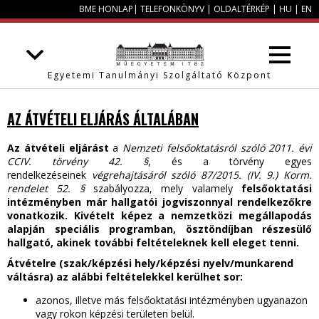
BME HONLAP
|
TELEFONKÖNYV
|
OLDALTÉRKÉP
|
HU
|
EN
Egyetemi Tanulmányi Szolgáltató Központ
AZ ÁTVÉTELI ELJÁRÁS ÁLTALÁBAN
Az átvételi eljárást
a
Nemzeti felsőoktatásról szóló 2011. évi
CCIV. törvény 42. §
, és a törvény egyes
rendelkezéseinek
végrehajtásáról szóló 87/2015. (IV. 9.) Korm.
rendelet 52. §
szabályozza, mely valamely
felsőoktatási
intézményben már hallgatói jogviszonnyal rendelkezőkre
vonatkozik. Kivételt képez a nemzetközi megállapodás
alapján speciális programban, ösztöndíjban részesülő
hallgató, akinek további feltételeknek kell eleget tenni.
Átvételre (szak/képzési hely/képzési nyelv/munkarend
váltásra) az alábbi feltételekkel kerülhet sor:
azonos, illetve más felsőoktatási intézményben ugyanazon
vagy rokon képzési területen belül.