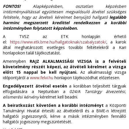
FONTOS!
A
lapképzésben, osztatlan képzésben
intézményváltással együttesen megvalósuló átvétel szükséges
feltétele, hogy az átvételi kérelmet benyújtó hallgató
legalább
harminc megszerzett kredittel rendelkezzen a korábbi
intézményben folytatott képzésében.
A
TVSZ az ETK honlapján érhető
el:
https://www.etk.bme.hu/hallgatoknak/szabalyzatok/
, a karok
által meghatározott esetleges további feltételekről a Kari
honlapokon talál tájékoztatást.
Amennyiben
RAJZ ALKALMASSÁGI VIZSGA is a felvételi
követelmény részét képezi, az átvételi kérelmet a vizsga
előtt 15 nappal be kell nyújtani.
Az alkalmassági vizsga
időpontjáról a
www.felvi.hu
honlapon tájékozódhat előzetesen.
Engedélyezett átvétel esetén
a korábban teljesített tárgyak
elfogadására a Neptunban a
024/A Tantárgy átvezetési,
elismerési kérvény
kérelmet kell beadni.
A beiratkozást követően a korábbi intézményt
a Központi
Tanulmányi Hivatal értesíti az átvételéről és a BME-n létrejött
hallgatói jogviszonyról, kérve a másik intézményben fennálló
hallgatói jogviszony megszüntetését.