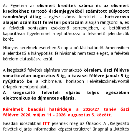
Az Egyetem az
elismert kreditek száma és az elismert
kreditekhez tartozó érdemjegyekből számított súlyozott
tanulmányi átlag
– egész számra kerekített –
hatszorosa
alapján számított felvételi pontszám
alapján rangsorolja, és
a felvételi pontszám csökkenő sorrendjében, a betölthető
kapacitásra figyelemmel meghatározza a felvehető jelentkezők
körét.
Hiányos kérelmek esetében 8 nap a pótlási határidő. Amennyiben
a jelentkező a hiánypótlási felhívásnak nem tesz eleget, a felvételi
kérelem elutasításra kerül.
A kiegészítő felvételi eljárásra vonatkozó
kérelem,
őszi félévre
vonatkozóan augusztus 5-ig, a tavaszi félévre január 5-ig
nyújtható be
a kth.bme.hu honlapon Felvételizőknek/Portál
űrlapok menüpont alatt.
A kiegészítő felvételi eljárás teljes egészében
elektronikus és díjmentes eljárás.
Kérelmek beadási határideje a 2026
/27 tanév őszi
félévre:
2026. május 11 – 2026. augusztus
5. között.
Beadási időszakban
ITT
jelennek meg az Űrlapok. A „Kiegészítő
felvételi eljárás informatikai képzési területre” űrlapnál a „kitöltés