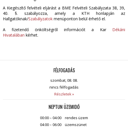
A Kiegészítő felvételi eljárást a BME Felvételi Szabályzata 38, 39,
40. §. szabályozza, amely a KTH honlapján az
Hallgatóknak/
Szabályzatok
menüponton belül érhető el.
A fizetendő önköltségről információt a Kar
Dékáni
Hivatalában
kérhet.
FÉLFOGADÁS
szombat, 08. 08.
nincs félfogadás
Részletek »
NEPTUN ÜZEMIDŐ
00:00 – 04:00
rendes üzem
04:00 – 06:00
üzemszünet