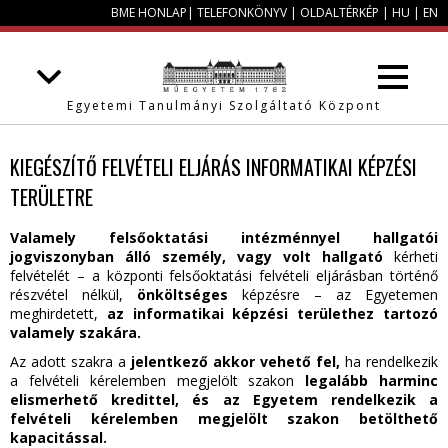
BME HONLAP
|
TELEFONKÖNYV
|
OLDALTÉRKÉP
|
HU
|
EN
Egyetemi Tanulmányi Szolgáltató Központ
KIEGÉSZÍTŐ FELVÉTELI ELJÁRÁS INFORMATIKAI KÉPZÉSI
TERÜLETRE
Valamely felsőoktatási intézménnyel hallgatói
jogviszonyban álló személy, vagy volt hallgató
kérheti
felvételét – a központi felsőoktatási felvételi eljárásban történő
részvétel nélkül,
önköltséges
képzésre – az Egyetemen
meghirdetett,
az informatikai képzési területhez tartozó
valamely szakára.
Az adott szakra a
jelentkező akkor vehető fel,
ha rendelkezik
a felvételi kérelemben megjelölt szakon
legalább harminc
elismerhető kredittel,
és az Egyetem rendelkezik a
felvételi kérelemben megjelölt szakon betölthető
kapacitással.