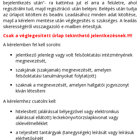
bejelentkezés után”- ra kattintva jut el arra a felületre, ahol
regisztrálni tud, majd regisztráció után belépni. Belépés után tudja
az űrlapot kitölteni és beadni. Leadásához minden adat kitöltése,
majd a kérelem mentése után véglegesítés is szükséges. A leadás
sikerességéről visszaigazoló e-mailben értesítjük.
Csak a véglegesített űrlap tekinthető jelentkezésnek.!!!!
A kérelemben fel kell sorolni:
jelentkező jelenlegi vagy volt felsőoktatási intézményének
megnevezését,
szakjának (szakjainak) megnevezését, amelyen
felsőoktatási tanulmányokat folytat(ott)
szaknak a megnevezését, amelyen hallgatói jogviszonyt
kíván létesíteni
A kérelemhez csatolni kell:
hitelesített (aláírással bélyegzővel vagy elektronikus
aláírással ellátott) leckekönyv/törzslapkivonat vagy
oklevélmelléklet
a teljesített tantárgyak (tanegységek) leírását vagy leírásuk
elérhetőségét