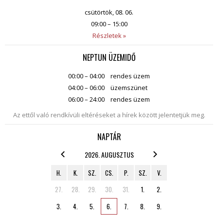
csütörtök, 08. 06.
09:00 – 15:00
Részletek »
NEPTUN ÜZEMIDŐ
00:00 – 04:00
rendes üzem
04:00 – 06:00
üzemszünet
06:00 – 24:00
rendes üzem
Az ettől való rendkívüli eltéréseket a hírek között jelentetjük meg.
NAPTÁR
2026. AUGUSZTUS
H.
K.
SZ.
CS.
P.
SZ.
V.
27.
28.
29.
30.
31.
1.
2.
3.
4.
5.
6.
7.
8.
9.