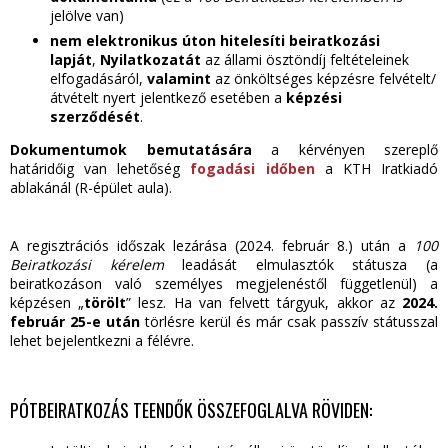
jelölve van)
nem elektronikus úton hitelesíti beiratkozási
lapját
,
Nyilatkozatát
az állami ösztöndíj feltételeinek
elfogadásáról,
valamint
az önköltséges képzésre felvételt/
átvételt nyert jelentkező esetében a
képzési
szerződését
.
Dokumentumok bemutatására
a kérvényen szereplő
határidőig van lehetőség
fogadási időben
a KTH Iratkiadó
ablakánál (R-épület aula).
A regisztrációs időszak lezárása (2024. február 8.) után a
100
Beiratkozási kérelem
leadását elmulasztók státusza (a
beiratkozáson való személyes megjelenéstől függetlenül) a
képzésen „
törölt
” lesz. Ha van felvett tárgyuk, akkor az
2024.
február 25-e után
törlésre kerül és már csak passzív státusszal
lehet bejelentkezni a félévre.
PÓTBEIRATKOZÁS TEENDŐK ÖSSZEFOGLALVA RÖVIDEN: