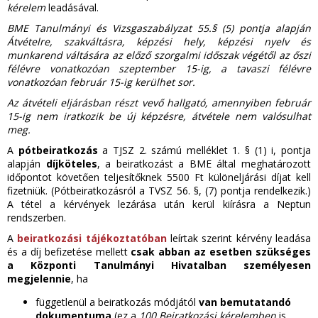
kérelem
leadásával.
BME Tanulmányi és Vizsgaszabályzat 55.§ (5) pontja alapján
Átvételre, szakváltásra, képzési hely, képzési nyelv és
munkarend váltására az előző szorgalmi időszak végétől az őszi
félévre vonatkozóan szeptember 15-ig, a tavaszi félévre
vonatkozóan február 15-ig kerülhet sor.
Az átvételi eljárásban részt vevő hallgató, amennyiben február
15-ig nem iratkozik be új képzésre, átvétele nem valósulhat
meg.
A
pótbeiratkozás
a TJSZ 2. számú melléklet 1. § (1) i, pontja
alapján
díjköteles
, a beiratkozást a BME által meghatározott
időpontot követően teljesítőknek 5500 Ft különeljárási díjat kell
fizetniük. (Pótbeiratkozásról a TVSZ 56. §, (7) pontja rendelkezik.)
A tétel a kérvények lezárása után kerül kiírásra a Neptun
rendszerben.
A
beiratkozási tájékoztatóban
leírtak szerint kérvény leadása
és a díj befizetése mellett
csak abban az esetben szükséges
a Központi Tanulmányi Hivatalban személyesen
megjelennie
, ha
függetlenül a beiratkozás módjától
van bemutatandó
dokumentuma
(ez a
100 Beiratkozási kérelemben
is