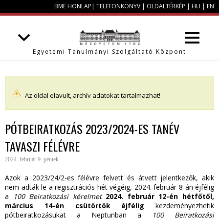
BME HONLAP
|
TELEFONKÖNYV
|
OLDALTÉRKÉP
|
HU
|
EN
Egyetemi Tanulmányi Szolgáltató Központ
Az oldal elavult, archív adatokat tartalmazhat!
PÓTBEIRATKOZÁS 2023/2024-ES TANÉV
TAVASZI FÉLÉVRE
2024. február 9. péntek
Azok a 2023/24/2-es félévre felvett és átvett jelentkezők, akik
nem adták le a regisztrációs hét végéig, 2024. február 8-án éjfélig
a
100 Beiratkozási kérelmet
2024. február 12-én hétfőtől,
március 14-én csütörtök éjfélig
kezdeményezhetik
pótbeiratkozásukat a Neptunban a
100 Beiratkozási