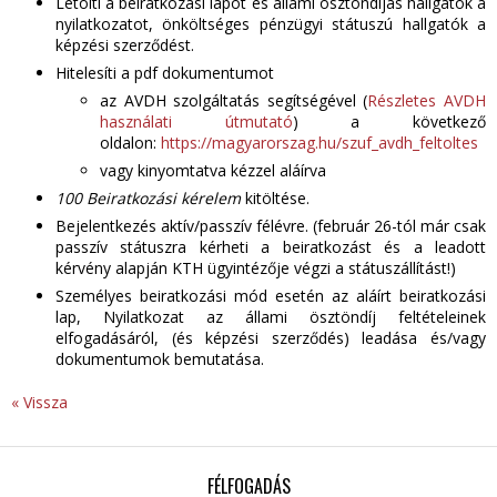
Letölti a beiratkozási lapot és állami ösztöndíjas hallgatók a
nyilatkozatot, önköltséges pénzügyi státuszú hallgatók a
képzési szerződést.
Hitelesíti a pdf dokumentumot
az AVDH szolgáltatás segítségével (
Részletes AVDH
használati útmutató
) a következő
oldalon:
https://magyarorszag.hu/szuf_avdh_feltoltes
vagy kinyomtatva kézzel aláírva
100 Beiratkozási kérelem
kitöltése.
Bejelentkezés aktív/passzív félévre. (február 26-tól már csak
passzív státuszra kérheti a beiratkozást és a leadott
kérvény alapján KTH ügyintézője végzi a státuszállítást!)
Személyes beiratkozási mód esetén az aláírt beiratkozási
lap, Nyilatkozat az állami ösztöndíj feltételeinek
elfogadásáról, (és képzési szerződés) leadása és/vagy
dokumentumok bemutatása.
« Vissza
FÉLFOGADÁS