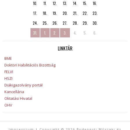
10.
11.
12.
13.
14.
15.
16.
17.
18.
19.
20.
21.
22.
23.
24.
25.
26.
27.
28.
29.
30.
31.
1.
2.
3.
4.
5.
6.
LINKTÁR
BME
Doktori Habilitációs Bizottság
FELVI
HSZI
Diákigazolvány portál
Kancellária
Oktatási Hivatal
OHV
Impresszum
| Copyright © 2026 Budapesti Műszaki és