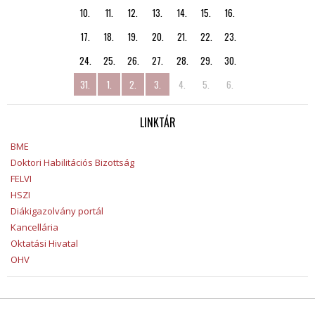
10.
11.
12.
13.
14.
15.
16.
17.
18.
19.
20.
21.
22.
23.
24.
25.
26.
27.
28.
29.
30.
31.
1.
2.
3.
4.
5.
6.
LINKTÁR
BME
Doktori Habilitációs Bizottság
FELVI
HSZI
Diákigazolvány portál
Kancellária
Oktatási Hivatal
OHV