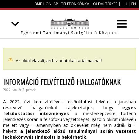
BME HONLAP
|
TELEFONKÖNYV
|
OLDALTÉRKÉP
|
HU
|
EN
Egyetemi Tanulmányi Szolgáltató Központ
Az oldal elavult, archív adatokat tartalmazhat!
INFORMÁCIÓ FELVÉTELIZŐ HALLGATÓKNAK
2022. január 7. péntek
A 2022. évi keresztféléves felsőoktatási felvételi eljárásban
résztvevő hallgatóinkat tájékoztatjuk, hogy
egyes
felsőoktatási intézmények
a mesterképzésre történő
jelentkezés során a felsőfokú végzettséget igazoló okirat (oklevél)
mellett vagy – amennyiben az oklevelet még nem adták ki –
helyett
a jelentkező előző tanulmányai során vezetett
leckekönyvét (indexét) is bekérhetik.