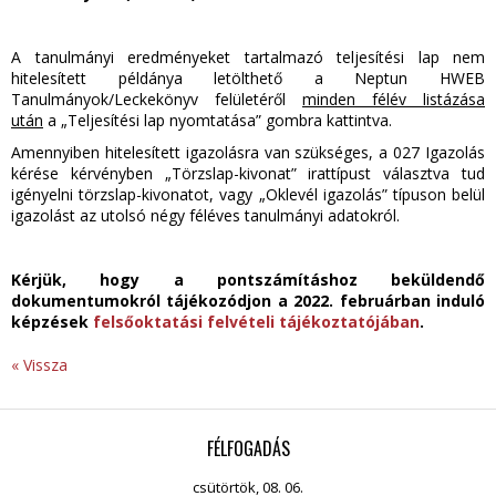
A tanulmányi eredményeket tartalmazó teljesítési lap nem
hitelesített példánya letölthető a Neptun HWEB
Tanulmányok/Leckekönyv felületéről
minden félév listázása
után
a „Teljesítési lap nyomtatása” gombra kattintva.
Amennyiben hitelesített igazolásra van szükséges, a 027 Igazolás
kérése kérvényben „Törzslap-kivonat” irattípust választva tud
igényelni törzslap-kivonatot, vagy „Oklevél igazolás” típuson belül
igazolást az utolsó négy féléves tanulmányi adatokról.
Kérjük, hogy a pontszámításhoz beküldendő
dokumentumokról tájékozódjon a 2022. februárban induló
képzések
felsőoktatási felvételi tájékoztatójában
.
« Vissza
FÉLFOGADÁS
csütörtök, 08. 06.