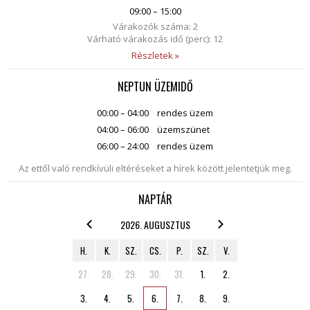
09:00 – 15:00
Várakozók száma: 2
Várható várakozás idő (perc): 12
Részletek »
NEPTUN ÜZEMIDŐ
00:00 – 04:00
rendes üzem
04:00 – 06:00
üzemszünet
06:00 – 24:00
rendes üzem
Az ettől való rendkívüli eltéréseket a hírek között jelentetjük meg.
NAPTÁR
2026. AUGUSZTUS
H.
K.
SZ.
CS.
P.
SZ.
V.
27.
28.
29.
30.
31.
1.
2.
3.
4.
5.
6.
7.
8.
9.