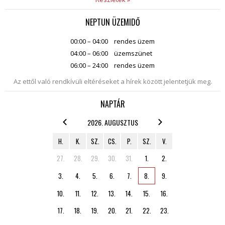
NEPTUN ÜZEMIDŐ
00:00 – 04:00
rendes üzem
04:00 – 06:00
üzemszünet
06:00 – 24:00
rendes üzem
Az ettől való rendkívüli eltéréseket a hírek között jelentetjük meg.
NAPTÁR
2026. AUGUSZTUS
H.
K.
SZ.
CS.
P.
SZ.
V.
27.
28.
29.
30.
31.
1.
2.
3.
4.
5.
6.
7.
8.
9.
10.
11.
12.
13.
14.
15.
16.
17.
18.
19.
20.
21.
22.
23.