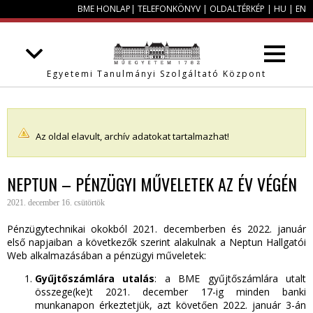
BME HONLAP
|
TELEFONKÖNYV
|
OLDALTÉRKÉP
|
HU
|
EN
Egyetemi Tanulmányi Szolgáltató Központ
Az oldal elavult, archív adatokat tartalmazhat!
NEPTUN – PÉNZÜGYI MŰVELETEK AZ ÉV VÉGÉN
2021. december 16. csütörtök
Pénzügytechnikai okokból 2021. decemberben és 2022. január
első napjaiban a következők szerint alakulnak a Neptun Hallgatói
Web alkalmazásában a pénzügyi műveletek:
Gyűjtőszámlára utalás
: a BME gyűjtőszámlára utalt
összege(ke)t 2021. december 17-ig minden banki
munkanapon érkeztetjük, azt követően 2022. január 3-án