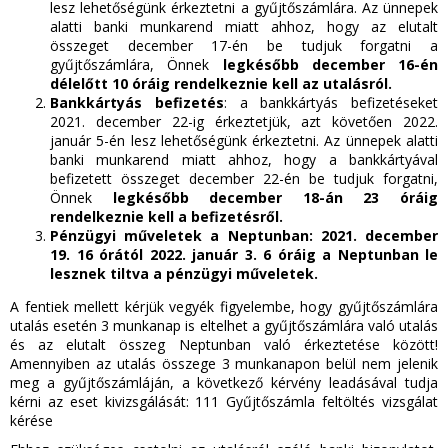
lesz lehetőségünk érkeztetni a gyűjtőszámlára. Az ünnepek
alatti banki munkarend miatt ahhoz, hogy az elutalt
összeget december 17-én be tudjuk forgatni a
gyűjtőszámlára, Önnek
legkésőbb december 16-én
délelőtt 10 óráig rendelkeznie kell az utalásról.
Bankkártyás befizetés
: a bankkártyás befizetéseket
2021. december 22-ig érkeztetjük, azt követően 2022.
január 5-én lesz lehetőségünk érkeztetni. Az ünnepek alatti
banki munkarend miatt ahhoz, hogy a bankkártyával
befizetett összeget december 22-én be tudjuk forgatni,
Önnek
legkésőbb december 18-án 23 óráig
rendelkeznie kell a befizetésről.
Pénzügyi műveletek a Neptunban: 2021. december
19. 16 órától 2022. január 3. 6 óráig a Neptunban le
lesznek tiltva a pénzügyi műveletek.
A fentiek mellett kérjük vegyék figyelembe, hogy gyűjtőszámlára
utalás esetén 3 munkanap is eltelhet a gyűjtőszámlára való utalás
és az elutalt összeg Neptunban való érkeztetése között!
Amennyiben az utalás összege 3 munkanapon belül nem jelenik
meg a gyűjtőszámláján, a következő kérvény leadásával tudja
kérni az eset kivizsgálását: 111 Gyűjtőszámla feltöltés vizsgálat
kérése