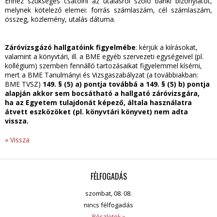
Ehhez szükséges csatolni az utalásról szóló banki bizonylatot,
melynek kötelező elemei: forrás számlaszám, cél számlaszám,
összeg, közlemény, utalás dátuma.
Záróvizsgázó hallgatóink figyelmébe
: kérjük a kiírásokat,
valamint a könyvtári, ill. a BME egyéb szervezeti egységeivel (pl.
kollégium) szemben fennálló tartozásaikat figyelemmel kísérni,
mert a BME Tanulmányi és Vizsgaszabályzat (a továbbiakban:
BME TVSZ)
149. § (5) a) pontja továbbá a 149. § (5) b) pontja
alapján akkor sem bocsátható a hallgató záróvizsgára,
ha az Egyetem tulajdonát képező, általa használatra
átvett eszközöket (pl. könyvtári könyvet) nem adta
vissza.
« Vissza
FÉLFOGADÁS
szombat, 08. 08.
nincs félfogadás
Részletek »