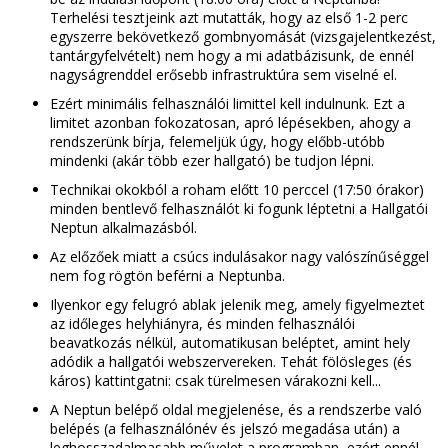
Terhelési tesztjeink azt mutatták, hogy az első 1-2 perc
egyszerre bekövetkező gombnyomását (vizsgajelentkezést,
tantárgyfelvételt) nem hogy a mi adatbázisunk, de ennél
nagyságrenddel erősebb infrastruktúra sem viselné el.
Ezért minimális felhasználói limittel kell indulnunk. Ezt a
limitet azonban fokozatosan, apró lépésekben, ahogy a
rendszerünk bírja, felemeljük úgy, hogy előbb-utóbb
mindenki (akár több ezer hallgató) be tudjon lépni.
Technikai okokból a roham előtt 10 perccel (17:50 órakor)
minden bentlevő felhasználót ki fogunk léptetni a Hallgatói
Neptun alkalmazásból.
Az előzőek miatt a csúcs indulásakor nagy valószínűséggel
nem fog rögtön beférni a Neptunba.
Ilyenkor egy felugró ablak jelenik meg, amely figyelmeztet
az időleges helyhiányra, és minden felhasználói
beavatkozás nélkül, automatikusan beléptet, amint hely
adódik a hallgatói webszervereken. Tehát fölösleges (és
káros) kattintgatni: csak türelmesen várakozni kell...
A Neptun belépő oldal megjelenése, és a rendszerbe való
belépés (a felhasználónév és jelszó megadása után) a
leghosszadalmasabb művelet a programban, ezért ennél