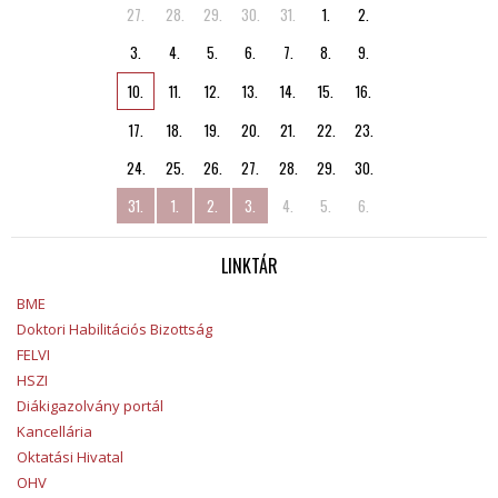
27.
28.
29.
30.
31.
1.
2.
3.
4.
5.
6.
7.
8.
9.
10.
11.
12.
13.
14.
15.
16.
17.
18.
19.
20.
21.
22.
23.
24.
25.
26.
27.
28.
29.
30.
31.
1.
2.
3.
4.
5.
6.
LINKTÁR
BME
Doktori Habilitációs Bizottság
FELVI
HSZI
Diákigazolvány portál
Kancellária
Oktatási Hivatal
OHV