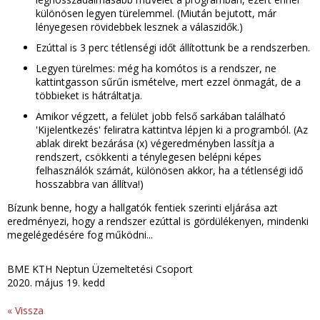
különösen legyen türelemmel. (Miután bejutott, már
lényegesen rövidebbek lesznek a válaszidők.)
Ezúttal is 3 perc tétlenségi időt állítottunk be a rendszerben.
Legyen türelmes: még ha komótos is a rendszer, ne
kattintgasson sűrűn ismételve, mert ezzel önmagát, de a
többieket is hátráltatja.
Amikor végzett, a felület jobb felső sarkában található
'Kijelentkezés' feliratra kattintva lépjen ki a programból. (Az
ablak direkt bezárása (x) végeredményben lassítja a
rendszert, csökkenti a ténylegesen belépni képes
felhasználók számát, különösen akkor, ha a tétlenségi idő
hosszabbra van állítva!)
Bízunk benne, hogy a hallgatók fentiek szerinti eljárása azt
eredményezi, hogy a rendszer ezúttal is gördülékenyen, mindenki
megelégedésére fog működni...
BME KTH Neptun Üzemeltetési Csoport
2020. május 19. kedd
« Vissza