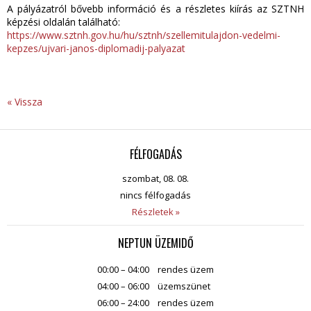
A pályázatról bővebb információ és a részletes kiírás az SZTNH
képzési oldalán található:
https://www.sztnh.gov.hu/hu/sztnh/szellemitulajdon-vedelmi-
kepzes/ujvari-janos-diplomadij-palyazat
« Vissza
FÉLFOGADÁS
szombat, 08. 08.
nincs félfogadás
Részletek »
NEPTUN ÜZEMIDŐ
00:00 – 04:00
rendes üzem
04:00 – 06:00
üzemszünet
06:00 – 24:00
rendes üzem