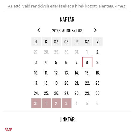
Az ettől való rendkívüli eltéréseket a hírek között jelentetjük meg.
NAPTÁR
2026. AUGUSZTUS
H.
K.
SZ.
CS.
P.
SZ.
V.
27.
28.
29.
30.
31.
1.
2.
3.
4.
5.
6.
7.
8.
9.
10.
11.
12.
13.
14.
15.
16.
17.
18.
19.
20.
21.
22.
23.
24.
25.
26.
27.
28.
29.
30.
31.
1.
2.
3.
4.
5.
6.
LINKTÁR
BME