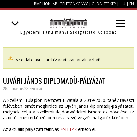
BME HONLAP
|
TELEFONKÖNYV
|
OLDALTÉRKÉP
|
HU
|
EN
Egyetemi Tanulmányi Szolgáltató Központ
Az oldal elavult, archív adatokat tartalmazhat!
UJVÁRI JÁNOS DIPLOMADÍJ-PÁLYÁZAT
2020. március 28. szombat
A Szellemi Tulajdon Nemzeti Hivatala a 2019/2020. tanév tavaszi
félévében ismét meghirdeti az Ujvári János diplomadíj-pályázatot,
melynek célja a szellemitulajdon-védelmi ismeretek növelése az
alap- és mesterképzésben részt vevő végzős hallgatók körében.
Az aktuális pályázati felhívás
>>ITT<<
érhető el.