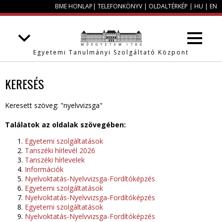
BME HONLAP
|
TELEFONKÖNYV
|
OLDALTÉRKÉP
|
HU
|
EN
Egyetemi Tanulmányi Szolgáltató Központ
KERESÉS
Keresett szöveg: "nyelvvizsga"
Találatok az oldalak szövegében:
Egyetemi szolgáltatások
Tanszéki hírlevél 2026
Tanszéki hírlevelek
Információk
Nyelvoktatás-Nyelvvizsga-Fordítóképzés
Egyetemi szolgáltatások
Nyelvoktatás-Nyelvvizsga-Fordítóképzés
Egyetemi szolgáltatások
Nyelvoktatás-Nyelvvizsga-Fordítóképzés