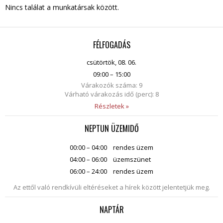
Nincs találat a munkatársak között.
FÉLFOGADÁS
csütörtök, 08. 06.
09:00 – 15:00
Várakozók száma: 9
Várható várakozás idő (perc): 8
Részletek »
NEPTUN ÜZEMIDŐ
00:00 – 04:00
rendes üzem
04:00 – 06:00
üzemszünet
06:00 – 24:00
rendes üzem
Az ettől való rendkívüli eltéréseket a hírek között jelentetjük meg.
NAPTÁR